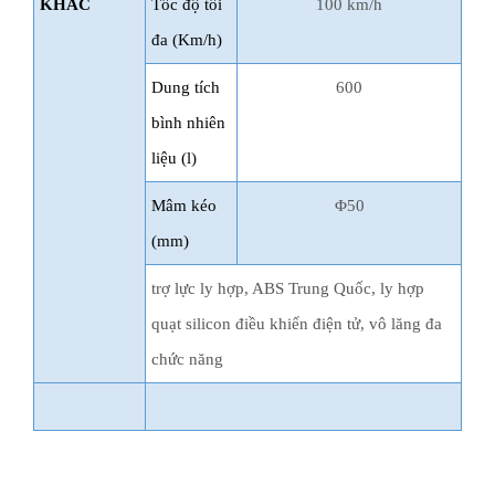
KHÁC
Tốc độ tối
100 km/h
đa (Km/h)
Dung tích
600
bình nhiên
liệu (l)
Mâm kéo
Φ50
(mm)
trợ lực ly hợp, ABS Trung Quốc, ly hợp
quạt silicon điều khiển điện tử, vô lăng đa
chức năng