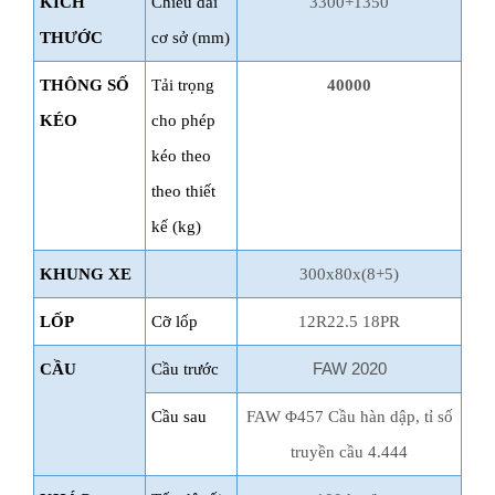
KÍCH
Chiều dài
3300+1350
THƯỚC
cơ sở (mm)
THÔNG SỐ
Tải trọng
40000
KÉO
cho phép
kéo theo
theo thiết
kế (kg)
KHUNG XE
300x80x(8+5)
LỐP
Cỡ lốp
12R22.5 18PR
CẦU
Cầu trước
FAW 2020
Cầu sau
FAW Φ457 Cầu hàn dập, tỉ số
truyền cầu 4.444