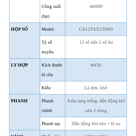
Công suất
460HP
(hp)
HỘP SỐ
Model
CA12TAX230M3
Tỷ số
12 số tiến 2 số lùi
truyền
LY HỢP
Kích thước
Ф430
lá côn
Kiểu
Lá đơn, khô
PHANH
Phanh
Kiểu tang trống, dẫn động khí
chính
nén 2 dòng
Phanh tay
Dẫn động khí nén + lò xo