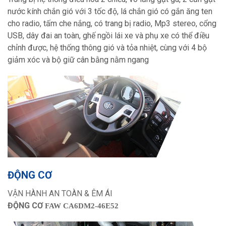
nước kính chắn gió với 3 tốc độ, lá chắn gió có gắn ăng ten
cho radio, tấm che nắng, có trang bị radio, Mp3 stereo, cổng
USB, dây đai an toàn, ghế ngồi lái xe và phụ xe có thể điều
chỉnh được, hệ thống thông gió và tỏa nhiệt, cùng với 4 bộ
giảm xóc và bộ giữ cân bằng nằm ngang
ĐỘNG CƠ
VẬN HÀNH AN TOÀN & ÊM ÁI
ĐỘNG CƠ
FAW CA6DM2-46E52