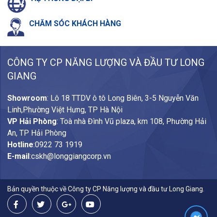
CHĂM SÓC
KHÁCH HÀNG
CÔNG TY CP NĂNG LƯỢNG VÀ ĐẦU TƯ LONG
GIANG
Showroom
: Lô 18 TTDV ô tô Long Biên, 3-5 Nguyễn Văn
Linh,Phường Việt Hưng, TP Hà Nội
VP Hải Phòng
: Toà nhà Đình Vũ plaza, km 108, Phường Hải
An, TP Hải Phòng
Hotline
:
0922 73 1919
E-mail
:
cskh@longgiangcorp.vn
Bản quyền thuộc về Công ty CP Năng lượng và đầu tư Long Giang.