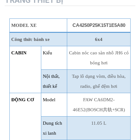
TRANG THIẾT BỊ
MODEL XE
CA4250P25K15T1E5A80
Công thức bánh xe
6x4
CABIN
Kiểu
Cabin nóc cao sàn nhô JH6 có
bóng hơi
Nội thất,
Tap lô dạng vòm, điều hòa,
thiết kế
radio, ghế đệm hơi
ĐỘNG CƠ
Model
FAW CA6DM2-
46E52(BOSCH
共轨
+SCR)
Dung tích
11.05 L
xi lanh