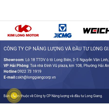
CÔNG TY CP NĂNG LƯỢNG VÀ ĐẦU TƯ LONG G
Showroom
: Lô 18 TTDV ô tô Long Biên, 3-5 Nguyễn Văn Linh
VP Hải Phòng
: Toà nhà Đình Vũ plaza, km 108, Phường Hải A
Hotline
:
0922 73 1919
E-mail
:
cskh@longgiangcorp.vn
Bản quyền thuộc về Công ty CP Năng lượng và đầu tư Long Giang.