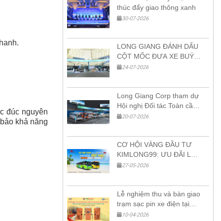
thúc đẩy giao thông xanh
30-07-2026
nhanh.
LONG GIANG ĐÁNH DẤU
CỘT MỐC ĐƯA XE BUÝT
ĐIỆN ZHONGTONG ĐẦU
24-07-2026
TIÊN VÀO VIỆT NAM TẠI
HỘI NGHỊ ĐỐI TÁC TOÀN
Long Giang Corp tham dự
CẦU SDHI 2026
Hội nghị Đối tác Toàn cầu
ợc đúc nguyên
SDHI 2026 và Triển lãm
20-07-2026
m bảo khả năng
Sản phẩm Xanh – Thông
minh tại VEC Hà Nội
CƠ HỘI VÀNG ĐẦU TƯ
KIMLONG99: ƯU ĐÃI LÊN
ĐẾN 150 TRIỆU + NHẬN
27-05-2026
XE KIMLONGX9 HOẶC
KIMAN9
Lễ nghiệm thu và bàn giao
trạm sạc pin xe điện tại
Hóc Môn – Bước tiến mới
10-04-2026