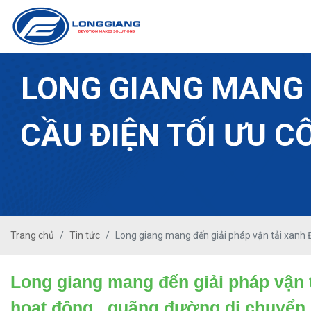
LONG GIANG MANG 
CẦU ĐIỆN TỐI ƯU 
Trang chủ
Tin tức
Long giang mang đến giải pháp vận tải xanh Đ
Long giang mang đến giải pháp vận t
hoạt động , quãng đường di chuyển 