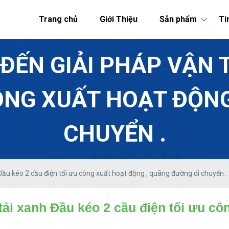
Trang chủ
Giới Thiệu
Sản phẩm
Ti
ĐẾN GIẢI PHÁP VẬN T
CÔNG XUẤT HOẠT ĐỘNG
CHUYỂN .
ầu kéo 2 cầu điện tối ưu công xuất hoạt động , quãng đường di chuyển .
ải xanh Đầu kéo 2 cầu điện tối ưu cô
.