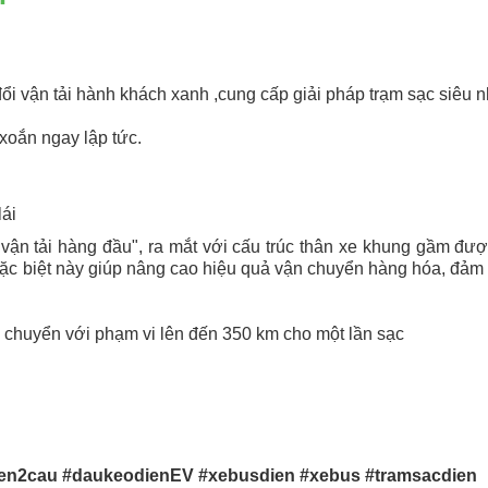
đổi vận tải hành khách xanh ,cung cấp giải pháp trạm sạc siêu 
oắn ngay lập tức.
lái
p vận tải hàng đầu", ra mắt với cấu trúc thân xe khung gầm đư
kế đặc biệt này giúp nâng cao hiệu quả vận chuyển hàng hóa, đả
di chuyển với phạm vi lên đến 350 km cho một lần sạc
en2cau #daukeodienEV #xebusdien #xebus #tramsacdien