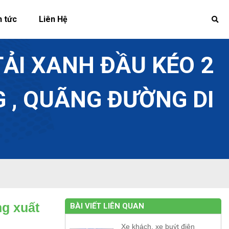
n tức
Liên Hệ
ẢI XANH ĐẦU KÉO 2
 , QUÃNG ĐƯỜNG DI
ng xuất
BÀI VIẾT LIÊN QUAN
Xe khách, xe buýt điện