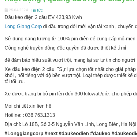
25-04-2024
Tin tức
Đầu kéo điện 2 cầu EV 423,93 Kwh
Long Giang Corp
đi đầu trong đổi mới vận tải xanh , chuyển 
Sử dụng năng lượng từ 100% pin điện để cung cấp mô-men x
Công nghệ truyền động độc quyền đã được thiết kế tỉ mỉ
để đảm bảo hiệu suất vượt trội, mang lại sự tự tin cho người 
Xe đầu kéo điện 2 cầu, "Sự lựa chọn tốt nhất cho giải phá
khối , nổi tiếng với độ bền vượt trội. Loại thép được thiết 
tải tối ưu.
Xe được trang bị bộ pin lên đến 300 kilowatt/giờ, cho phép 
Mọi chi tiết xin liên hệ:
Hotline: : 036.763.1313
Địa chỉ: Lô 18B, Số 3-5 Nguyễn Văn Linh, Long Biên, Hà Nội
#Longgiangcorp #next #daukeodien #daukeo #daukeodi