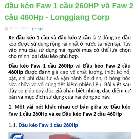
đầu kéo Faw 1 cầu 260HP và Faw 2
cầu 460Hp - Longgiang Corp
29-08-2022
Tin tức
Xe đầu kéo 1 cầu
và
đầu kéo 2 cầu
là 2 dòng xe đầu
kéo được sử dụng rộng rãi nhất ở nước ta hiện tại. Tùy
vào nhu cầu sử dụng mà người mua có thể lựa chọn
cho mình loại đầu kéo phù hợp.
Đầu kéo Faw 1 cầu 260Hp
và
Đầu kéo Faw 2 cầu
460Hp
được đánh
giá
cao
về chất lượng, thiết kế
nổi
bật, chi phí đầu tư và vận hành ổn định, ít hỏng hóc
sửa chữa và vô cùng tiết kiệm nhiên liệu.
Bài viết sau
đây sẽ giúp quý độc giả phân biệt những đặc điểm cơ
bản và mục đích sử dụng của hai dòng xe này.
1.
Một vài nét khác nhau cơ bản giữa xe Đầu kéo
Faw 1 cầu 260Hp và xe Đầu kéo Faw 2 cầu 460Hp
1.1.
Đầu kéo Faw 1 cầu 260Hp