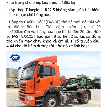
- Tải trọng cho phép kéo theo: 31885 kg
ốp thép Triangle 11R22.5 không săm giúp tiết kiệm
- L
chi phí, hạn chế hỏng hóc.
- Động cơ CA6DL-26E5(FAWDE) thế hệ mới, nổi bật với
ưu điểm: Bền bỉ - Tiết kiệm nhiên liệu, chỉ 20
lít/100km
đối với hàng hóa nhẹ từ 15 đến 20 tấn
. Hộp
số
FAST 8JS105T
bao gồm 8 số tiến 2 số lùi, có đồng
tốc
khiến máy chạy khỏe và êm ái
.
Tỉ số truyền cầu:
4.44 cho độ bám đường tốt, tốc độ xe linh hoạt