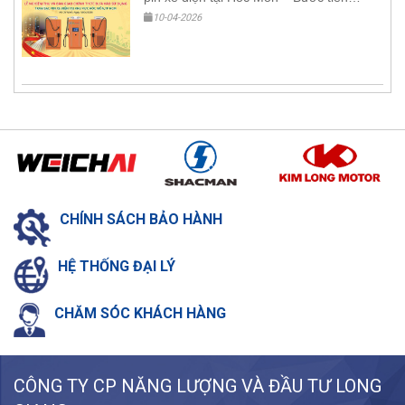
mới cho hạ tầng giao thông xanh
10-04-2026
CHÍNH SÁCH
BẢO HÀNH
HỆ THỐNG
ĐẠI LÝ
CHĂM SÓC
KHÁCH HÀNG
CÔNG TY CP NĂNG LƯỢNG VÀ ĐẦU TƯ LONG