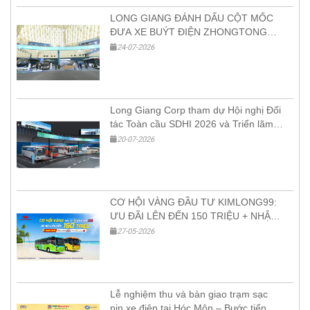
LONG GIANG ĐÁNH DẤU CỘT MỐC
ĐƯA XE BUÝT ĐIỆN ZHONGTONG
ĐẦU TIÊN VÀO VIỆT NAM TẠI HỘI
24-07-2026
NGHỊ ĐỐI TÁC TOÀN CẦU SDHI 2026
Long Giang Corp tham dự Hội nghị Đối
tác Toàn cầu SDHI 2026 và Triển lãm
Sản phẩm Xanh – Thông minh tại VEC
20-07-2026
Hà Nội
CƠ HỘI VÀNG ĐẦU TƯ KIMLONG99:
ƯU ĐÃI LÊN ĐẾN 150 TRIỆU + NHẬN
XE KIMLONGX9 HOẶC KIMAN9
27-05-2026
Lễ nghiệm thu và bàn giao trạm sạc
pin xe điện tại Hóc Môn – Bước tiến