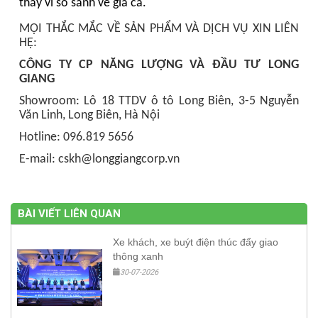
thay vì so sánh về giá cả.
MỌI THẮC MẮC VỀ SẢN PHẨM VÀ DỊCH VỤ XIN LIÊN
HỆ:
CÔNG TY CP NĂNG LƯỢNG VÀ ĐẦU TƯ LONG
GIANG
Showroom: Lô 18 TTDV ô tô Long Biên, 3-5 Nguyễn
Văn Linh, Long Biên, Hà Nội
Hotline: 096.819 5656
E-mail: cskh@longgiangcorp.vn
BÀI VIẾT LIÊN QUAN
Xe khách, xe buýt điện thúc đẩy giao
thông xanh
30-07-2026